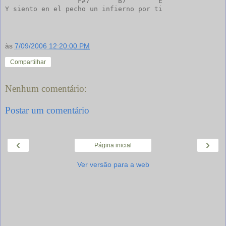
                  F#7       B7        E

Y siento en el pecho un infierno por ti

às
7/09/2006 12:20:00 PM
Compartilhar
Nenhum comentário:
Postar um comentário
‹
›
Página inicial
Ver versão para a web