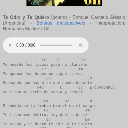
Te Odio y Te Quiero
(bolero) - Enrique Carmelo Alessio
(Argentina) -
Boleros inesquecíveis
- Interpretación:
Hermanos Martínez Gil
                 Em    B7         Em

Me muerdo los labios para no llamarte

                 E7              Am

Me queman tus besos me sigue tu voz

                   B7                Em

Pensando que hay otro que pueda besarte

               F#7       C       B7   E-(RASGADO)

Se llena mi pecho de rabia y rencor

                  Em       B7        Em

Prendida en la fiebre brutal de mí sangre

                  E7                Am

Te llevo muy dentro, muy dentro de mí

                   B7               Em

Te niego y te busco te odio y te quiero
