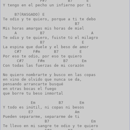
                F#7         B7      E

Y tengo en el pecho un infierno por ti

     B7(RASGADO) E         

Te odio y te quiero, porque a ti te debo

                               B7

Mis horas amargas mis horas de miel

     A          B7                    A

Te odio y te quiero, fuiste tú el milagro 

                B7                E

La espina que duele y el beso de amor

     C#7     F#m      B7         E

Por eso te odio, por eso te quiero

      C#7      F#m        B7      Em

Con todas las fuerzas de mi corazón

No quiero nombrarte y busco en las copas

en vino de olvido que nunca se da,

pensando arrancarte busqué

en otras bocas el fuego

que borre tu beso inmortal

            Em          B7       Em

Y todo es inútil, ni copas ni besos

           E7                  Am

Pueden separarme, separarme de ti

                  B7                  Em

Te llevo en mi sangre te odio y te quiero
