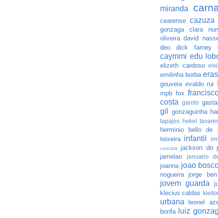
carna
miranda
cazuza
cearense
gonzaga
clara nu
oliveira
david nass
deo
dick farney
caymmi
edu lob
elizeth cardoso
elv
eras
emilinha borba
gouveia
evaldo rui
francisc
mpb
fox
costa
gasta
garoto
gil
gonzaguinha
ha
tapajos
hekel tavare
herminio bello de 
infantil
teixeira
ir
jackson do 
cascata
jamelao
januario de
joao bosc
joanna
nogueira
jorge ben
jovem guarda
j
klecius caldas
kleito
urbana
leonel az
luiz gonza
bonfa