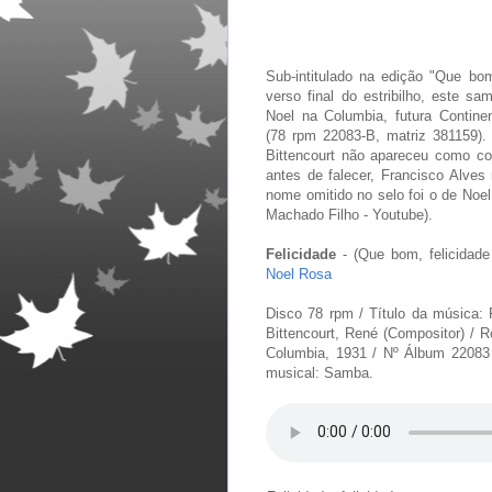
Sub-intitulado na edição "Que bom,
verso final do estribilho, este sa
Noel na Columbia, futura Contine
(78 rpm 22083-B, matriz 381159)
Bittencourt não apareceu como co
antes de falecer, Francisco Alve
nome omitido no selo foi o de Noel
Machado Filho - Youtube).
Felicidade
- (Que bom, felicidade
Noel Rosa
Disco 78 rpm / Título da música: 
Bittencourt, René (Compositor) / Ro
Columbia, 1931 / Nº Álbum 22083 
musical: Samba.