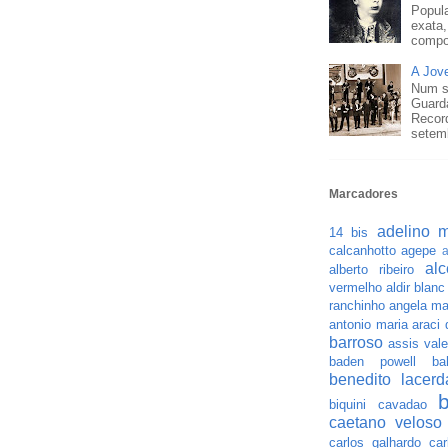
Popula
exata,
compo
A Jov
Num s
Guard
Recor
setemb
Marcadores
adelino m
14 bis
calcanhotto
agepe
a
al
alberto ribeiro
vermelho
aldir blanc
ranchinho
angela ma
antonio maria
araci
barroso
assis vale
baden powell
ba
benedito lacerd
biquini cavadao
caetano veloso
carlos galhardo
car