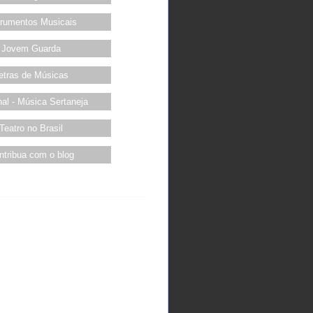
trumentos Musicais
Jovem Guarda
etras de Músicas
al - Música Sertaneja
Teatro no Brasil
ntribua com o blog