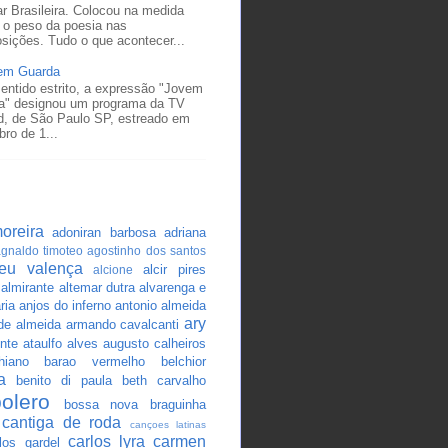
r Brasileira. Colocou na medida
 o peso da poesia nas
sições. Tudo o que acontecer...
em Guarda
entido estrito, a expressão "Jovem
a" designou um programa da TV
d, de São Paulo SP, estreado em
ro de 1...
oreira
adoniran barbosa
adriana
gnaldo timoteo
agostinho dos santos
ceu valença
alcir pires
alcione
almirante
altemar dutra
alvarenga e
ria
anjos do inferno
antonio almeida
ary
 de almeida
armando cavalcanti
nte
ataulfo alves
augusto calheiros
hiano
barao vermelho
belchior
a
benito di paula
beth carvalho
bolero
bossa nova
braguinha
cantiga de roda
cançoes latinas
carlos lyra
carmen
los gardel