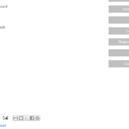
 você
Ins
ade
L
Region
Co
ourt