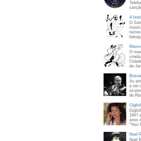
Telefo
cançã
A his
O Sam
musica
raízes
batuqu
Maxixe
O maxi
criada
Cidad
de Jan
Bossa
As pri
a ser
ocorr
do Rio
Giglio
Giglio
1947 
anos 
"Voci 
Noel 
Noel 