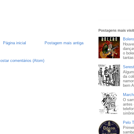
Postagens mais visi
Bolero
Página inicial
Postagem mais antiga
Houve
dançav
o bole
tantas
ostar comentários (Atom)
Seres
Algum
da col
namor
bem A 
March
O sam
antes
telefo
sinôni
Pelo 
Prime
samba