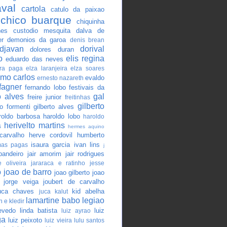
val
cartola
catulo da paixao
chico buarque
chiquinha
nes
custodio mesquita
dalva de
er
demonios da garoa
denis brean
djavan
dorival
dolores duran
o
elis regina
eduardo das neves
ira paga
elza laranjeira
elza soares
mo carlos
evaldo
ernesto nazareth
fagner
fernando lobo
festivais da
o alves
gal
freire junior
freitinhas
gilberto
o formenti
gilberto alves
roldo barbosa
haroldo lobo
haroldo
herivelto martins
s
hermes aquino
carvalho
herve cordovil
humberto
isaura garcia
ivan lins
mas pagas
j
pandeiro
jair amorim
jair rodrigues
 oliveira
jararaca e ratinho
jesse
o
joao de barro
joao gilberto
joao
jorge veiga
joubert de carvalho
uca chaves
kid abelha
juca kalut
lamartine babo
legiao
n e kledir
evedo
linda batista
luiz
luiz ayrao
ga
luiz peixoto
luiz vieira
lulu santos