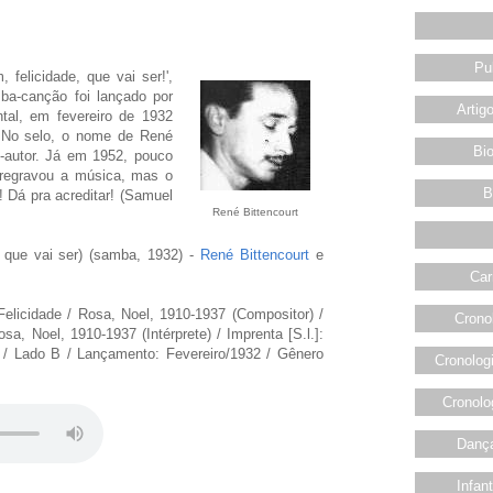
Pu
 felicidade, que vai ser!',
mba-canção foi lançado por
Artig
ntal, em fevereiro de 1932
. No selo, o nome de René
Bio
-autor. Já em 1952, pouco
s regravou a música, mas o
B
! Dá pra acreditar! (Samuel
René Bittencourt
 que vai ser) (samba, 1932) -
René Bittencourt
e
Car
Felicidade / Rosa, Noel, 1910-1937 (Compositor) /
Crono
sa, Noel, 1910-1937 (Intérprete) / Imprenta [S.l.]:
/ Lado B / Lançamento: Fevereiro/1932 / Gênero
Cronolog
Cronolo
Dança
Infan