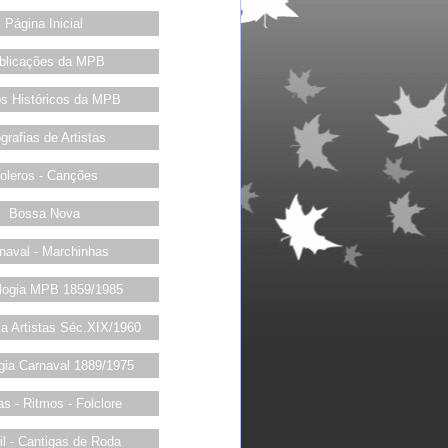
Página Inicial
blicações da MPB
os Históricos da MPB
grafias de Artistas
oleros - Canções
Bossa Nova
naval - Marchinhas
logia MPB 1859/1985
ia Artistas Séc.XIX/1960
gia Carnaval 1889/1975
s - Ritmos - Folclore
til - Cantigas de Roda