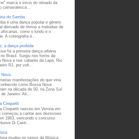
ne" marca o início do reinado da
o carnavalesca...
tória do Samba
ba é uma dança popular e gênero
l derivado de ritmos e melodias de
 africanas, como o lundu e o
e. A coreografia é...
, a dança proibida
xe foi a primeira dança urbana
 no Brasil. Surgiu nos forrós da
e Nova e nos cabarés da Lapa, Rio
eiro RJ, por volt...
 Nova
meiras manifestações do que viria
 conhecido como Bossa Nova
eram na década de 50, na Zona Sul
 de Janeiro. Ali,...
la Cinquetti
la Cinquetti nasceu em Verona em
e começou a cantar aos dezesseis
em 1963, vencendo o concurso
Nuove Di Castr...
Rosa
Rosa mudou os rumos da Música