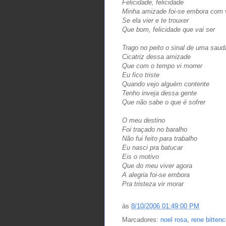
Felicidade, felicidade
Minha amizade foi-se embora com
Se ela vier e te trouxer
Que bom, felicidade que vai ser
Trago no peito o sinal de uma saud
Cicatriz dessa amizade
Que com o tempo vi morrer
Eu fico triste
Quando vejo alguém contente
Tenho inveja dessa gente
Que não sabe o que é sofrer
O meu destino
Foi traçado no baralho
Não fui feito para trabalho
Eu nasci pra batucar
Eis o motivo
Que do meu viver agora
A alegria foi-se embora
Pra tristeza vir morar
às
8/10/2006 01:49:00 PM
Marcadores:
noel rosa
,
rene bittenc