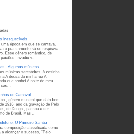
tadas
s inesquecíveis
 uma época em que se cantava,
a e praticamente só se respirava
ro. Esse gênero romântico, de
 paixões, invadiu v...
tas - Algumas músicas
as músicas seresteiras: A casinha
ina A deusa da minha rua A
ada que sonhei A noite do meu
sau...
inhas de Carnaval
ba , gênero musical que data bem
 de 1916, ano da gravação de Pelo
ne , de Donga , passou a ser
mo de Brasil. Mas ...
Telefone, O Primeiro Samba
ira composição classificada como
 a alcançar o sucesso, "Pelo