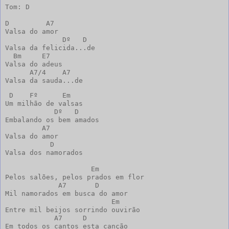
Tom: D

D         A7

Valsa do amor

              Dº   D

Valsa da felicida...de

  Bm     E7

Valsa do adeus

      A7/4    A7

Valsa da sauda...de
 D    Fº      Em

Um milhão de valsas

            Dº   D

Embalando os bem amados

         A7

Valsa do amor

           D

Valsa dos namorados

                     Em

Pelos salões, pelos prados em flor

             A7       D

Mil namorados em busca do amor

                          Em

Entre mil beijos sorrindo ouvirão

            A7     D

Em todos os cantos esta canção