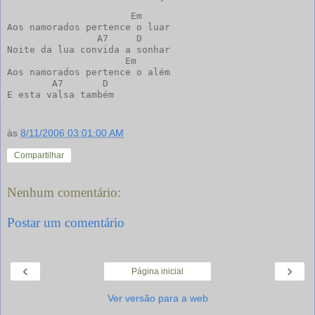
                      Em

Aos namorados pertence o luar

                A7     D

Noite da lua convida a sonhar

                     Em

Aos namorados pertence o além

        A7       D

E esta valsa também
às
8/11/2006 03:01:00 AM
Compartilhar
Nenhum comentário:
Postar um comentário
‹
›
Página inicial
Ver versão para a web