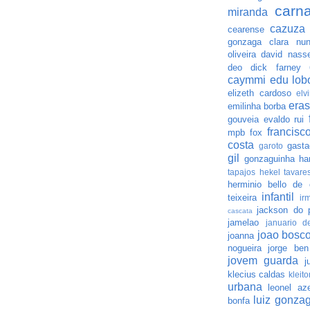
carna
miranda
cazuza
cearense
gonzaga
clara nu
oliveira
david nass
deo
dick farney
caymmi
edu lob
elizeth cardoso
elv
eras
emilinha borba
gouveia
evaldo rui
francisc
mpb
fox
costa
gasta
garoto
gil
gonzaguinha
ha
tapajos
hekel tavare
herminio bello de 
infantil
teixeira
ir
jackson do 
cascata
jamelao
januario de
joao bosc
joanna
nogueira
jorge ben
jovem guarda
j
klecius caldas
kleito
urbana
leonel az
luiz gonza
bonfa