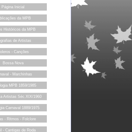
Página Inicial
blicações da MPB
os Históricos da MPB
grafias de Artistas
oleros - Canções
Bossa Nova
naval - Marchinhas
logia MPB 1859/1985
ia Artistas Séc.XIX/1960
gia Carnaval 1889/1975
s - Ritmos - Folclore
til - Cantigas de Roda