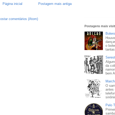
Página inicial
Postagem mais antiga
ostar comentários (Atom)
Postagens mais visi
Bolero
Houve
dançav
o bole
tantas
Seres
Algum
da col
namor
bem A 
March
O sam
antes
telefo
sinôni
Pelo 
Prime
samba