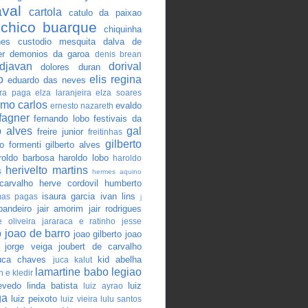
val
cartola
catulo da paixao
chico buarque
chiquinha
nes
custodio mesquita
dalva de
er
demonios da garoa
denis brean
djavan
dorival
dolores duran
o
elis regina
eduardo das neves
ira paga
elza laranjeira
elza soares
mo carlos
evaldo
ernesto nazareth
fagner
fernando lobo
festivais da
o alves
gal
freire junior
freitinhas
gilberto
o formenti
gilberto alves
roldo barbosa
haroldo lobo
haroldo
herivelto martins
s
hermes aquino
carvalho
herve cordovil
humberto
isaura garcia
ivan lins
mas pagas
j
pandeiro
jair amorim
jair rodrigues
 oliveira
jararaca e ratinho
jesse
o
joao de barro
joao gilberto
joao
jorge veiga
joubert de carvalho
uca chaves
kid abelha
juca kalut
lamartine babo
legiao
n e kledir
evedo
linda batista
luiz
luiz ayrao
ga
luiz peixoto
luiz vieira
lulu santos