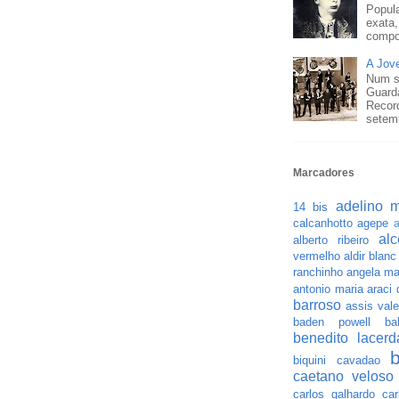
Popula
exata,
compo
A Jov
Num s
Guard
Recor
setemb
Marcadores
adelino m
14 bis
calcanhotto
agepe
a
al
alberto ribeiro
vermelho
aldir blanc
ranchinho
angela ma
antonio maria
araci
barroso
assis vale
baden powell
ba
benedito lacerd
biquini cavadao
caetano veloso
carlos galhardo
car