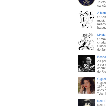
Telefo
cançã
A his
O Sam
musica
raízes
batuqu
Maxixe
O maxi
criada
Cidad
de Jan
Bossa
As pri
a ser
ocorr
do Rio
Giglio
Giglio
1947 
anos 
"Voci 
Noel 
Noel 