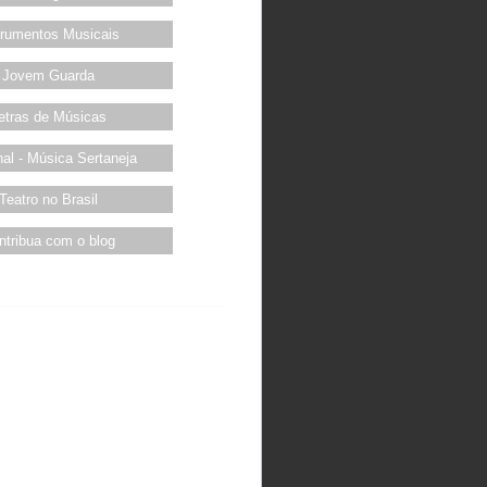
trumentos Musicais
Jovem Guarda
etras de Músicas
al - Música Sertaneja
Teatro no Brasil
ntribua com o blog