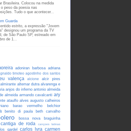
r Brasileira. Colocou na medida
 o peso da poesia nas
sições. Tudo o que acontecer...
em Guarda
entido estrito, a expressão "Jovem
a" designou um programa da TV
d, de São Paulo SP, estreado em
ro de 1...
oreira
adoniran barbosa
adriana
gnaldo timoteo
agostinho dos santos
ceu valença
alcir pires
alcione
almirante
altemar dutra
alvarenga e
ria
anjos do inferno
antonio almeida
ary
 de almeida
armando cavalcanti
nte
ataulfo alves
augusto calheiros
hiano
barao vermelho
belchior
a
benito di paula
beth carvalho
bolero
bossa nova
braguinha
cantiga de roda
cançoes latinas
carlos lyra
carmen
los gardel