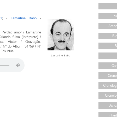
Pu
41
) -
Lamartine Babo
-
Artig
: Perdão amor / Lamartine
Bio
lando Silva (Intérprete) /
ra: Victor / Gravação:
B
 / Nº do Álbum: 34759 / Nº
 Fox blue
Lamartine Babo
Car
Crono
Cronolog
Cronolo
Dança
Infan