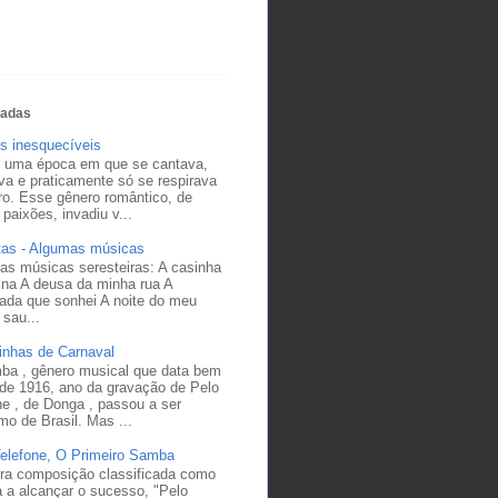
tadas
s inesquecíveis
 uma época em que se cantava,
a e praticamente só se respirava
ro. Esse gênero romântico, de
 paixões, invadiu v...
tas - Algumas músicas
as músicas seresteiras: A casinha
ina A deusa da minha rua A
ada que sonhei A noite do meu
sau...
inhas de Carnaval
ba , gênero musical que data bem
 de 1916, ano da gravação de Pelo
ne , de Donga , passou a ser
mo de Brasil. Mas ...
Telefone, O Primeiro Samba
ira composição classificada como
 a alcançar o sucesso, "Pelo