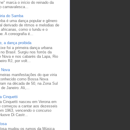
ne" marca o início do reinado da
o carnavalesca...
tória do Samba
ba é uma dança popular e gênero
l derivado de ritmos e melodias de
 africanas, como o lundu e o
e. A coreografia é...
, a dança proibida
xe foi a primeira dança urbana
 no Brasil. Surgiu nos forrós da
e Nova e nos cabarés da Lapa, Rio
eiro RJ, por volt...
 Nova
meiras manifestações do que viria
 conhecido como Bossa Nova
eram na década de 50, na Zona Sul
 de Janeiro. Ali,...
la Cinquetti
la Cinquetti nasceu em Verona em
e começou a cantar aos dezesseis
em 1963, vencendo o concurso
Nuove Di Castr...
Rosa
Rosa mudou os rumos da Música