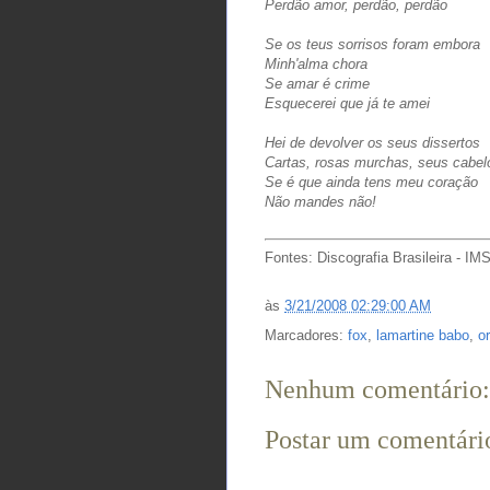
Perdão amor, perdão, perdão
Se os teus sorrisos foram embora
Minh'alma chora
Se amar é crime
Esquecerei que já te amei
Hei de devolver os seus dissertos
Cartas, rosas murchas, seus cabel
Se é que ainda tens meu coração
Não mandes não!
Fontes: Discografia Brasileira - IMS
às
3/21/2008 02:29:00 AM
Marcadores:
fox
,
lamartine babo
,
o
Nenhum comentário:
Postar um comentári