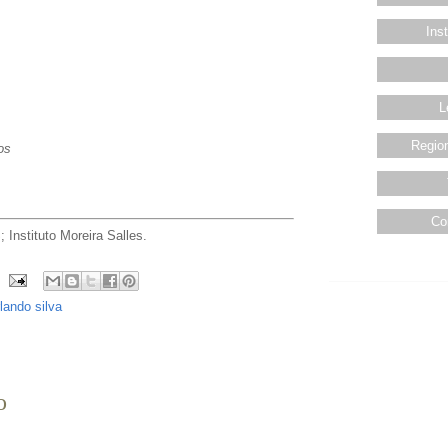
Ins
L
Region
os
Co
; Instituto Moreira Salles.
rlando silva
o